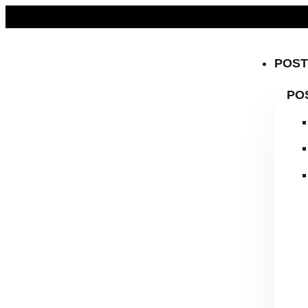
KOSTENLOSER VERSAND AB 59 € | BÜCHER & DIGITALE PR
POS
PO