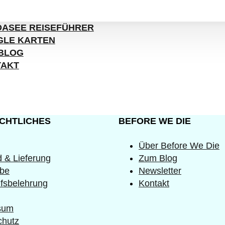
ASEE REISEFÜHRER
LE KARTEN
BLOG
TAKT
ECHTLICHES
BEFORE WE DIE
Über Before We Die
 & Lieferung
Zum Blog
be
Newsletter
fsbelehrung
Kontakt
sum
chutz