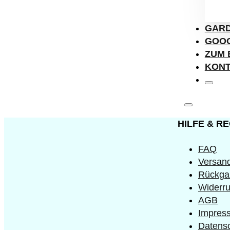
GARD
GOOG
ZUM 
KON
HILFE & R
FAQ
Versand
Rückga
Widerru
AGB
Impres
Datens