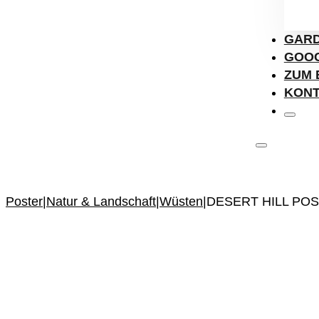
GARD
GOOG
ZUM 
KON
Poster
|
Natur & Landschaft
|
Wüsten
|
DESERT HILL POS