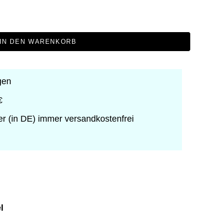
IN DEN WARENKORB
gen
€
er (in DE) immer versandkostenfrei
l