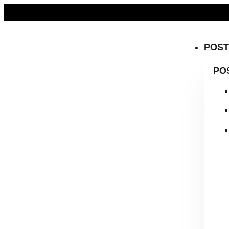
KOSTENLOSER VERSAND AB 59 € | BÜCHER & DIGITALE PR
POS
PO