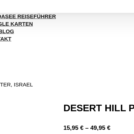
ASEE REISEFÜHRER
LE KARTEN
BLOG
TAKT
TER, ISRAEL
DESERT HILL 
15,95
€
–
49,95
€