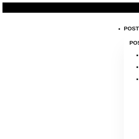
KOSTENLOSER VERSAND AB 59 € | BÜCHER & DIGITALE PR
POS
PO