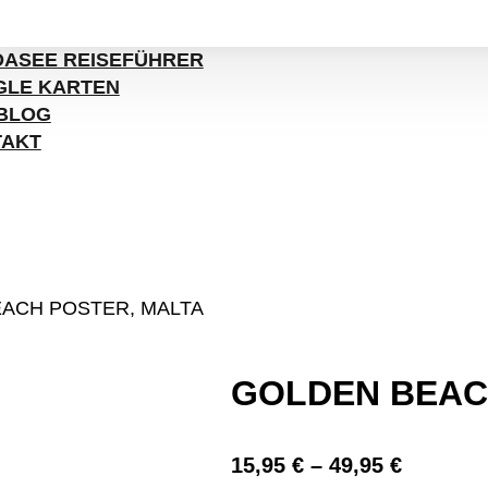
ASEE REISEFÜHRER
LE KARTEN
BLOG
TAKT
ACH POSTER, MALTA
GOLDEN BEAC
15,95
€
–
49,95
€