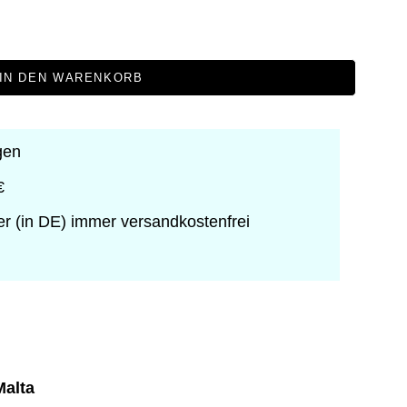
IN DEN WARENKORB
gen
€
er (in DE) immer versandkostenfrei
Malta